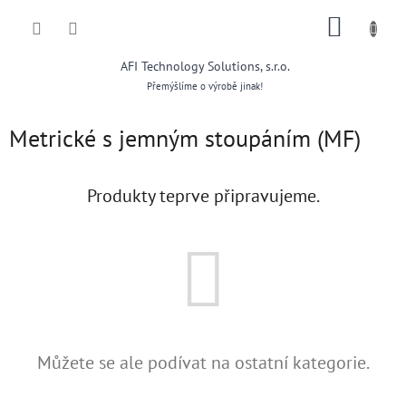
Přejít
NÁKUP
na
obsah
KOŠÍK
AFI Technology Solutions, s.r.o.
Přemýšlíme o výrobě jinak!
Metrické s jemným stoupáním (MF)
Produkty teprve připravujeme.
Můžete se ale podívat na ostatní kategorie.