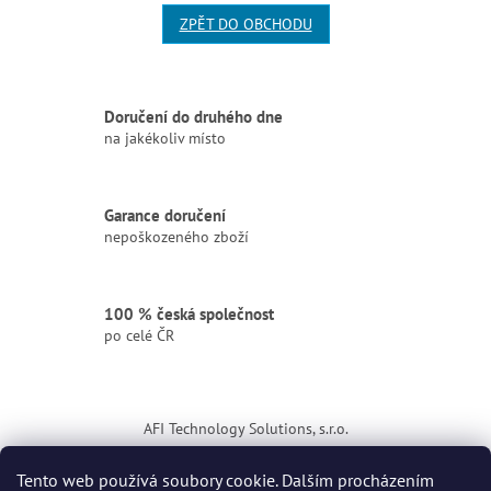
ZPĚT DO OBCHODU
Doručení do druhého dne
na jakékoliv místo
Garance doručení
nepoškozeného zboží
100 % česká společnost
po celé ČR
Z
á
AFI Technology Solutions, s.r.o.
p
a
ikona
Tento web používá soubory cookie. Dalším procházením