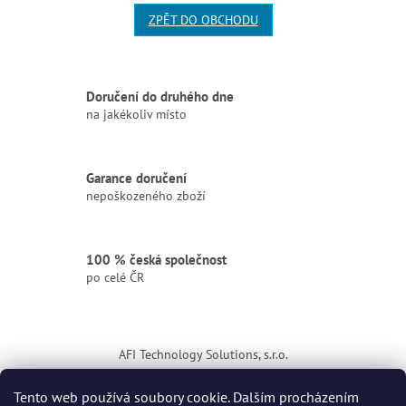
ZPĚT DO OBCHODU
Doručení do druhého dne
na jakékoliv místo
Garance doručení
nepoškozeného zboží
100 % česká společnost
po celé ČR
Z
á
AFI Technology Solutions, s.r.o.
p
a
ikona
Tento web používá soubory cookie. Dalším procházením