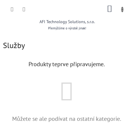
Přejít
NÁKUP
na
obsah
KOŠÍK
AFI Technology Solutions, s.r.o.
Přemýšlíme o výrobě jinak!
Služby
Produkty teprve připravujeme.
Můžete se ale podívat na ostatní kategorie.