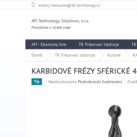
Přejít
ondrej.charouzek@afi-technology.cz
na
obsah
AFI Technology Solutions, s.r.o.
Přemýšlíme o výrobě jinak!
AFI - Ekonomy line
TK Frézovací nástroje
TK
Domů
TK Frézovací nástroje
Kulové
K
KARBIDOVÉ FRÉZY SFÉRICKÉ 4 
Průměrné
Neohodnoceno
Podrobnosti hodnocení
Znač
Tip
hodnocení
produktu
je
0,0
z
5
hvězdiček.