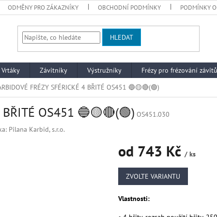
ODMĚNY PRO ZÁKAZNÍKY
OBCHODNÍ PODMÍNKY
PODMÍNKY O
HLEDAT
 Vrtáky
Závitníky
Výstružníky
Frézy pro frézování závit
ARBIDOVÉ FRÉZY SFÉRICKÉ 4 BŘITÉ OS451 🔵🟡🔴(🟢)
BŘITÉ OS451 🔵🟡🔴(🟢)
OS451.030
ka:
Pilana Karbid, s.r.o.
od
743 Kč
/ ks
Měrná
cena:
ZVOLTE VARIANTU
Vlastnosti: