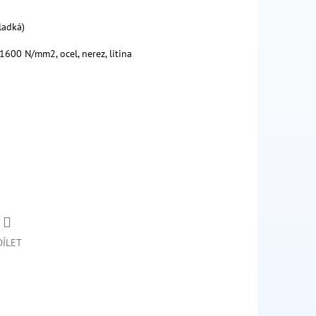
0°
ladká)
 1600 N/mm2, ocel, nerez, litina
DÍLET