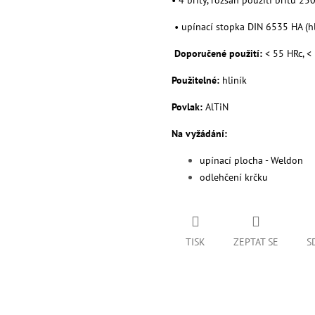
• 4 břity, rozsah použití břitu 25
• upínací stopka DIN 6535 HA (h
Doporučené použití:
< 55 HRc, <
Použitelné:
hliník
Povlak:
AlTiN
Na vyžádání:
upínací plocha - Weldon
odlehčení krčku
TISK
ZEPTAT SE
S