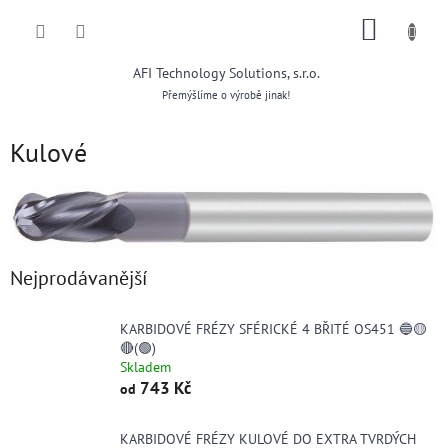
Přejít
NÁKUP
na
obsah
KOŠÍK
AFI Technology Solutions, s.r.o.
Přemýšlíme o výrobě jinak!
Kulové
Nejprodávanější
KARBIDOVÉ FRÉZY SFÉRICKÉ 4 BŘITÉ OS451 🔵🟡
🔴(🟢)
Skladem
743 Kč
od
KARBIDOVÉ FRÉZY KULOVÉ DO EXTRA TVRDÝCH