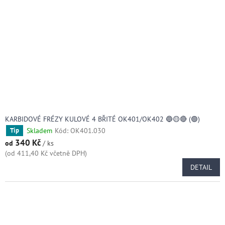
k
p
t
r
ů
o
d
u
k
t
ů
KARBIDOVÉ FRÉZY KULOVÉ 4 BŘITÉ OK401/OK402 🔵🟡🔴 (🟢)
Skladem
Kód:
OK401.030
Tip
340 Kč
od
/ ks
(od 411,40 Kč včetně DPH)
DETAIL