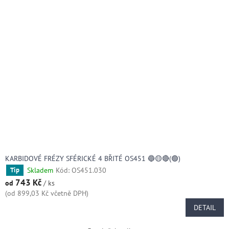
KARBIDOVÉ FRÉZY SFÉRICKÉ 4 BŘITÉ OS451 🔵🟡🔴(🟢)
Skladem
Kód:
OS451.030
Tip
743 Kč
od
/ ks
(od 899,03 Kč včetně DPH)
DETAIL