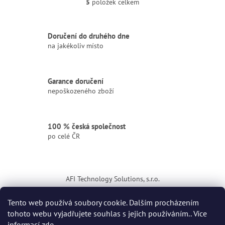
5
položek celkem
O
v
l
á
Doručení do druhého dne
d
na jakékoliv místo
a
c
í
Garance doručení
p
nepoškozeného zboží
r
v
k
y
100 % česká společnost
v
po celé ČR
ý
p
i
Z
s
á
u
AFI Technology Solutions, s.r.o.
p
a
ikona
Tento web používá soubory cookie. Dalším procházením
t
tohoto webu vyjadřujete souhlas s jejich používáním.. Více
í
informací
zde
.