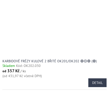
KARBIDOVÉ FRÉZY KULOVÉ 2 BŘITÉ OK201/OK202 🔵🟡🔴 (🟢)
Skladem
Kód:
OK202.030
357 Kč
od
/ ks
(od 431,97 Kč včetně DPH)
DETAIL