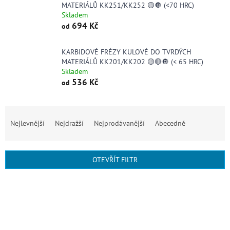
MATERIÁLŮ KK251/KK252 🟡🔘 (<70 HRC)
Skladem
694 Kč
od
KARBIDOVÉ FRÉZY KULOVÉ DO TVRDÝCH
MATERIÁLŮ KK201/KK202 🟡🔴🔘 (< 65 HRC)
Skladem
536 Kč
od
Ř
a
Nejlevnější
Nejdražší
Nejprodávanější
Abecedně
z
e
n
OTEVŘÍT FILTR
í
p
V
r
ý
o
p
d
i
u
s