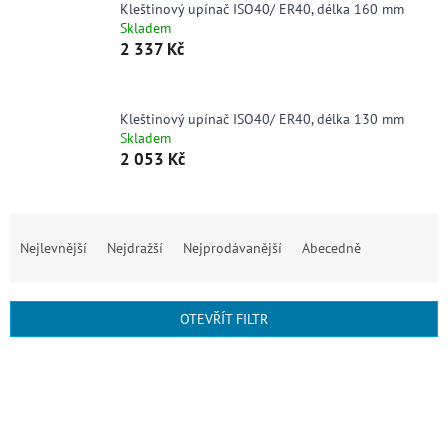
Kleštinový upínač ISO40/ ER40, délka 160 mm
Skladem
2 337 Kč
Kleštinový upínač ISO40/ ER40, délka 130 mm
Skladem
2 053 Kč
Ř
a
Nejlevnější
Nejdražší
Nejprodávanější
Abecedně
z
e
n
OTEVŘÍT FILTR
í
p
V
r
ý
o
p
d
i
u