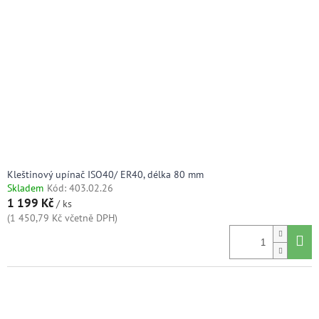
s
k
p
t
r
ů
o
d
u
k
t
ů
Kleštinový upínač ISO40/ ER40, délka 80 mm
Skladem
Kód:
403.02.26
1 199 Kč
/ ks
(1 450,79 Kč včetně DPH)