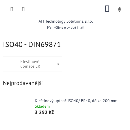
Přejít
NÁKUP
na
obsah
KOŠÍK
AFI Technology Solutions, s.r.o.
Přemýšlíme o výrobě jinak!
ISO40 - DIN69871
Kleštinové
upínače ER
Nejprodávanější
Kleštinový upínač ISO40/ ER40, délka 200 mm
Skladem
3 292 Kč