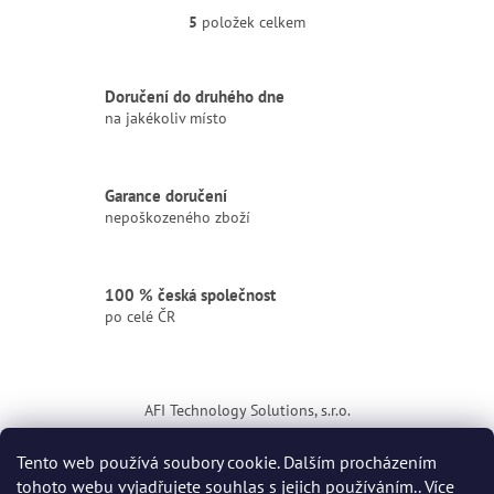
5
položek celkem
O
v
l
á
Doručení do druhého dne
d
na jakékoliv místo
a
c
í
Garance doručení
p
nepoškozeného zboží
r
v
k
y
100 % česká společnost
v
po celé ČR
ý
p
i
Z
s
á
u
AFI Technology Solutions, s.r.o.
p
a
ikona
Tento web používá soubory cookie. Dalším procházením
t
tohoto webu vyjadřujete souhlas s jejich používáním.. Více