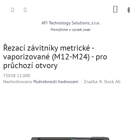
Přejít
NÁKUP
na
obsah
KOŠÍK
AFI Technology Solutions, s.r.o.
Přemýšlíme o výrobě jinak!
Řezací závitníky metrické -
vaporizované (M12-M24) - pro
průchozí otvory
73038 12.000
Průměrné
Neohodnoceno
Podrobnosti hodnocení
Značka:
R. Stock AG
hodnocení
produktu
je
0,0
z
5
hvězdiček.