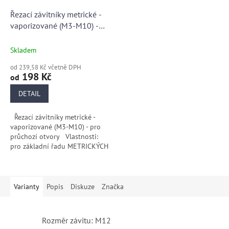
Řezací závitníky metrické -
vaporizované (M3-M10) -
pro průchozí otvory
Skladem
od 239,58 Kč včetně DPH
198 Kč
od
DETAIL
Řezací závitníky metrické -
vaporizované (M3-M10) - pro
průchozí otvory Vlastnosti:
pro základní řadu METRICKÝCH
závitů odvod špon ve směru
vřetene universální...
Varianty
Popis
Diskuze
Značka
Rozměr závitu: M12