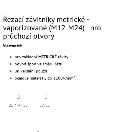
Řezací závitníky metrické -
vaporizované (M12-M24) - pro
průchozí otvory
Vlastnosti:
pro základní
METRICKÉ
závity
odvod špon ve směru řezu
universální použití
ocelové materiály do 1100N/mm²
ZEPTAT SE
SDÍLET