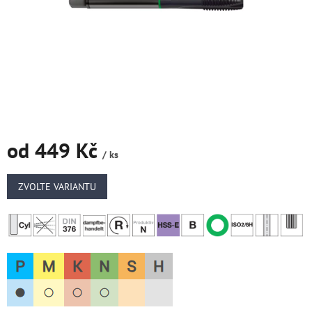
od
449 Kč
/ ks
Měrná
cena:
ZVOLTE VARIANTU