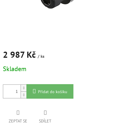
2 987 Kč
/ ks
Měrná
Skladem
cena:
Přidat do košíku
ZEPTAT SE
SDÍLET