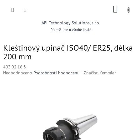
Přejít
NÁKUP
na
obsah
KOŠÍK
AFI Technology Solutions, s.r.o.
Přemýšlíme o výrobě jinak!
Kleštinový upínač ISO40/ ER25, délka
200 mm
403.02.16.3
Průměrné
Neohodnoceno
Podrobnosti hodnocení
Značka:
Kemmler
hodnocení
produktu
je
0,0
z
5
hvězdiček.