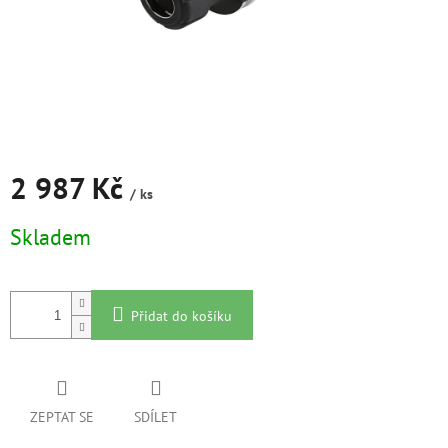
2 987 Kč
/ ks
Měrná
Skladem
cena:
Přidat do košíku
ZEPTAT SE
SDÍLET