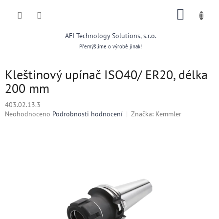
Přejít
NÁKUP
na
obsah
KOŠÍK
AFI Technology Solutions, s.r.o.
Přemýšlíme o výrobě jinak!
Kleštinový upínač ISO40/ ER20, délka
200 mm
403.02.13.3
Průměrné
Neohodnoceno
Podrobnosti hodnocení
Značka:
Kemmler
hodnocení
produktu
je
0,0
z
5
hvězdiček.