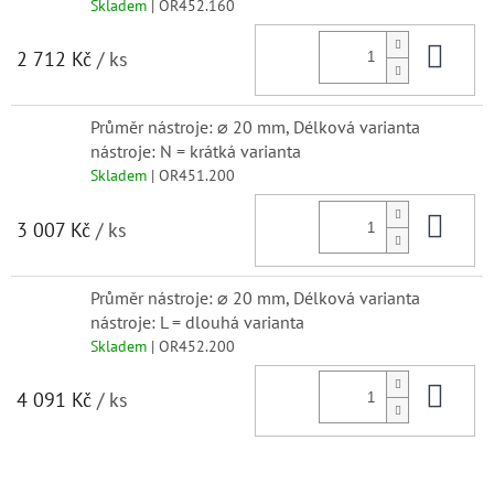
Skladem
| OR452.160
Do 
2 712 Kč
/ ks
Průměr nástroje: ⌀ 20 mm, Délková varianta
nástroje: N = krátká varianta
Skladem
| OR451.200
Do 
3 007 Kč
/ ks
Průměr nástroje: ⌀ 20 mm, Délková varianta
nástroje: L = dlouhá varianta
Skladem
| OR452.200
Do 
4 091 Kč
/ ks