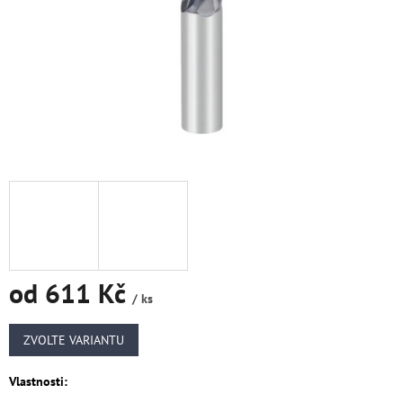
od
611 Kč
/ ks
Měrná
cena:
ZVOLTE VARIANTU
Vlastnosti: