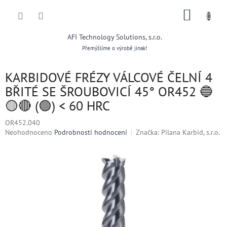
Přejít
NÁKUP
na
obsah
KOŠÍK
AFI Technology Solutions, s.r.o.
Přemýšlíme o výrobě jinak!
KARBIDOVÉ FRÉZY VÁLCOVÉ ČELNÍ 4
BŘITÉ SE ŠROUBOVICÍ 45° OR452 🔵
🟡🔴 (🟢) < 60 HRC
OR452.040
Průměrné
Neohodnoceno
Podrobnosti hodnocení
Značka:
Pilana Karbid, s.r.o.
hodnocení
produktu
je
0,0
z
5
hvězdiček.