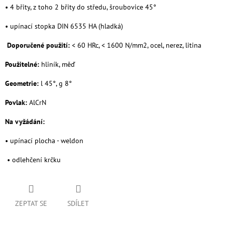
• 4 břity, z toho 2 břity do středu, šroubovice 45°
• upínací stopka DIN 6535 HA (hladká)
Doporučené použití:
< 60 HRc, < 1600 N/mm2, ocel, nerez, litina
Použitelné:
hliník, měď
Geometrie:
l 45°, g 8°
Povlak:
AlCrN
Na vyžádání:
• upínací plocha - weldon
• odlehčení krčku
ZEPTAT SE
SDÍLET