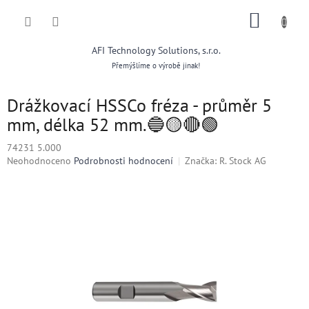
Přejít
NÁKUP
na
obsah
KOŠÍK
AFI Technology Solutions, s.r.o.
Přemýšlíme o výrobě jinak!
Drážkovací HSSCo fréza - průměr 5
mm, délka 52 mm.🔵🟡🔴🟢
74231 5.000
Průměrné
Neohodnoceno
Podrobnosti hodnocení
Značka:
R. Stock AG
hodnocení
produktu
je
0,0
z
5
hvězdiček.