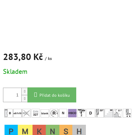
283,80 Kč
/ ks
Měrná
Skladem
cena:
Přidat do košíku